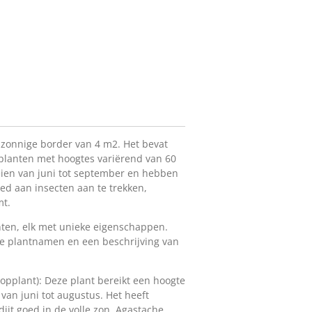
n zonnige border van 4 m2. Het bevat
 planten met hoogtes variërend van 60
eien van juni tot september en hebben
d aan insecten aan te trekken,
mt.
anten, elk met unieke eigenschappen.
 de plantnamen en een beschrijving van
ropplant): Deze plant bereikt een hoogte
van juni tot augustus. Het heeft
jt goed in de volle zon. Agastache