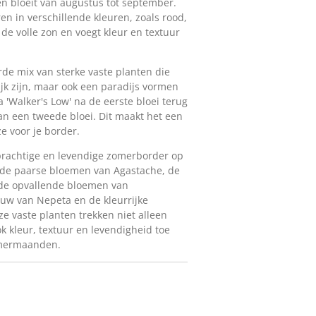
n bloeit van augustus tot september.
n in verschillende kleuren, zoals rood,
n de volle zon en voegt kleur en textuur
rde mix van sterke vaste planten die
lijk zijn, maar ook een paradijs vormen
 'Walker's Low' na de eerste bloei terug
an een tweede bloei. Dit maakt het een
ze voor je border.
 prachtige en levendige zomerborder op
 de paarse bloemen van Agastache, de
de opvallende bloemen van
auw van Nepeta en de kleurrijke
e vaste planten trekken niet alleen
k kleur, textuur en levendigheid toe
omermaanden.