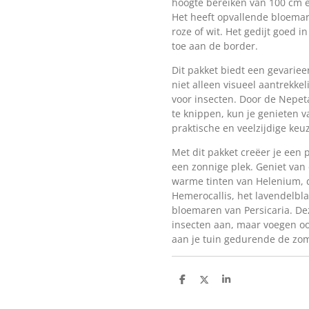
hoogte bereiken van 100 cm e
Het heeft opvallende bloemare
roze of wit. Het gedijt goed i
toe aan de border.
Dit pakket biedt een gevariee
niet alleen visueel aantrekke
voor insecten. Door de Nepeta
te knippen, kun je genieten v
praktische en veelzijdige keu
Met dit pakket creëer je een
een zonnige plek. Geniet van
warme tinten van Helenium, 
Hemerocallis, het lavendelbl
bloemaren van Persicaria. Dez
insecten aan, maar voegen oo
aan je tuin gedurende de z
D
D
S
e
e
h
l
e
a