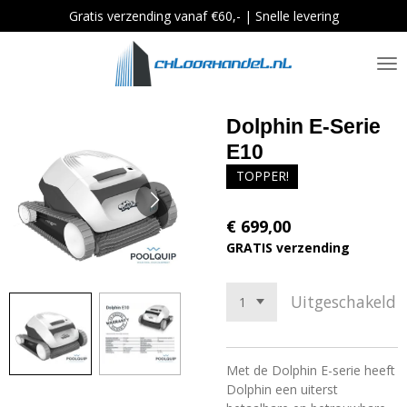
Gratis verzending vanaf €60,- | Snelle levering
Ga
direct
naar
de
hoofdinhoud
Dolphin E-Serie
E10
TOPPER!
€ 699,00
GRATIS verzending
Uitgeschakeld
Met de Dolphin E-serie heeft
Dolphin een uiterst