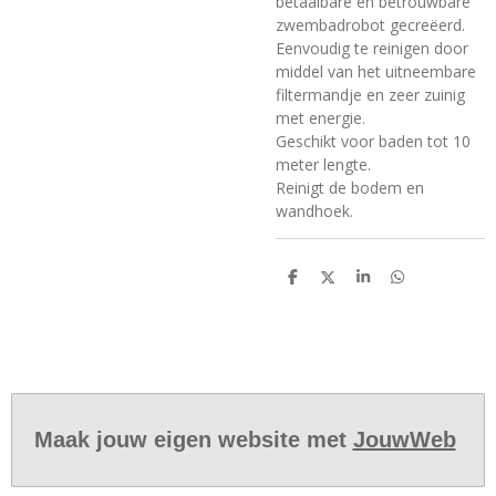
betaalbare en betrouwbare
zwembadrobot gecreëerd.
Eenvoudig te reinigen door
middel van het uitneembare
filtermandje en zeer zuinig
met energie.
Geschikt voor baden tot 10
meter lengte.
Reinigt de bodem en
wandhoek.
D
D
S
D
e
e
h
e
l
e
a
l
e
l
r
e
n
e
n
Maak jouw eigen website met
JouwWeb