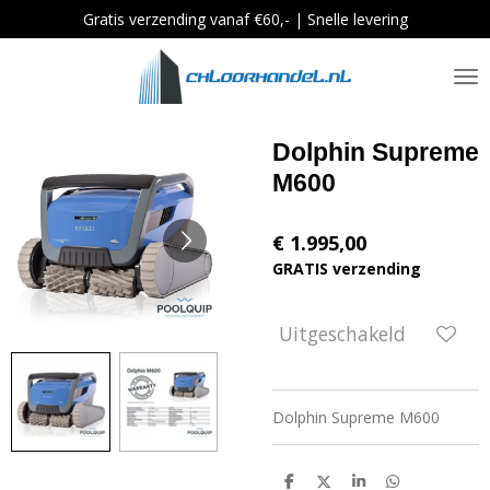
Gratis verzending vanaf €60,- | Snelle levering
Ga
direct
naar
de
hoofdinhoud
Dolphin Supreme
M600
€ 1.995,00
GRATIS verzending
Uitgeschakeld
Dolphin Supreme M600
D
D
S
D