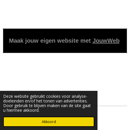
e
e
h
e
l
e
a
l
e
l
r
e
n
e
n
Maak jouw eigen website met
JouwWeb
Deze website gebruikt cookies voor analyse-
doeleinden en/of het tonen van advertenties.
Door gebruik te blijven maken van de site gaat
u hiermee akkoord.
© 2022 - 2026 Chloorhandel.nl
Akkoord
Powered by
JouwWeb