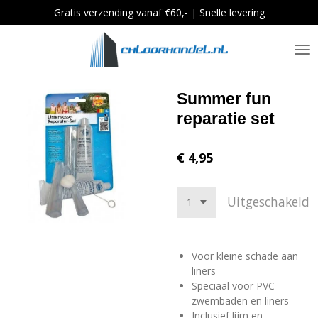
Gratis verzending vanaf €60,- | Snelle levering
Ga
direct
naar
de
hoofdinhoud
Summer fun
reparatie set
€ 4,95
Uitgeschakeld
Voor kleine schade aan
liners
Speciaal voor PVC
zwembaden en liners
Inclusief lijm en