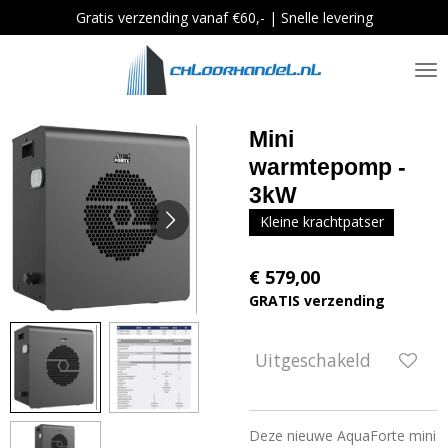
Gratis verzending vanaf €60,- | Snelle levering
Ga
direct
naar
de
hoofdinhoud
Mini
warmtepomp -
3kW
Kleine krachtpatser
€ 579,00
GRATIS verzending
Uitgeschakeld
Deze nieuwe AquaForte mini