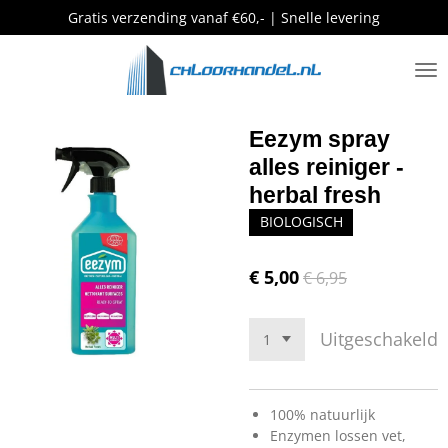
Gratis verzending vanaf €60,- | Snelle levering
Ga
direct
naar
de
hoofdinhoud
Eezym spray
alles reiniger -
herbal fresh
BIOLOGISCH
€ 5,00
€ 6,95
Uitgeschakeld
100% natuurlijk
Enzymen lossen vet,