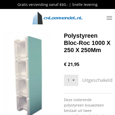
Gratis verzending vanaf €60,- | Snelle levering
Ga
direct
naar
de
hoofdinhoud
Polystyreen
Bloc-Roc 1000 X
250 X 250Mm
€ 21,95
Uitgeschakeld
Deze isolerende
polystyreen bouwsteen
bestaat uit twee