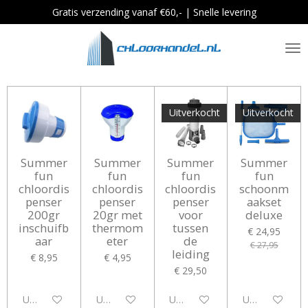
Gratis verzending vanaf €60,- | Snelle levering
Ga
direct
naar
de
hoofdinhoud
Uitverkocht
Uitverkocht
Summer
Summer
Summer
Summer
fun
fun
fun
fun
chloordis
chloordis
chloordis
schoonm
penser
penser
penser
aakset
200gr
20gr met
voor
deluxe
inschuifb
thermom
tussen
€ 24,95
aar
eter
de
€ 27,95
leiding
€ 8,95
€ 4,95
€ 29,50
Uitgeschakeld
Uitgeschakeld
Uitgeschakeld
Uitgeschakeld