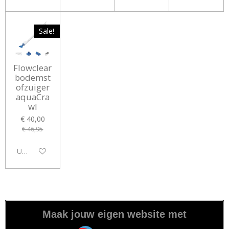
Sale!
Flowclear
bodemst
ofzuiger
aquaCra
wl
€ 40,00
€ 46,95
Uitgeschakeld
Maak jouw eigen website met
JouwWeb